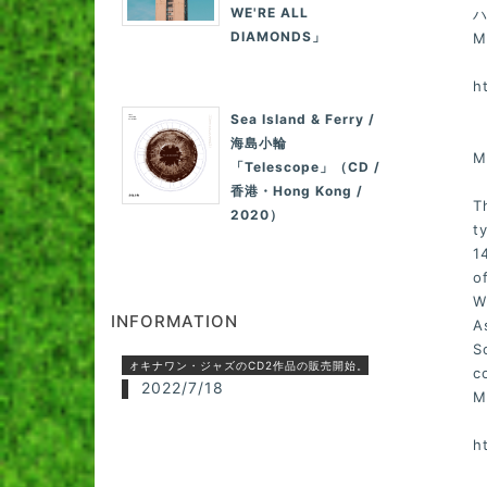
WE'RE ALL
DIAMONDS」
M
h
Sea Island & Ferry /
海島小輪
M
「Telescope」（CD /
香港・Hong Kong /
T
2020）
t
1
o
W
INFORMATION
A
S
オキナワン・ジャズのCD2作品の販売開始。
c
2022/7/18
M
h