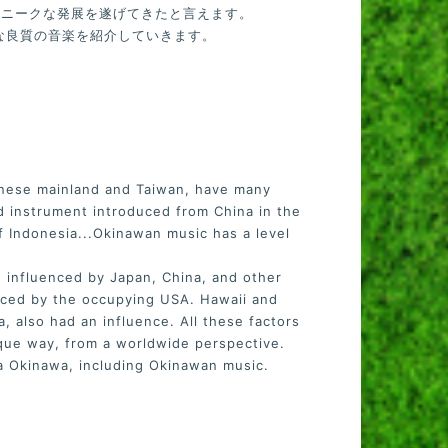
ユニークな発展を遂げてきたと言えます。
様々な良質の音楽を紹介していきます。
anese mainland and Taiwan, have many
ed instrument introduced from China in the
of Indonesia...Okinawan music has a level
n influenced by Japan, China, and other
enced by the occupying USA. Hawaii and
 also had an influence. All these factors
ue way, from a worldwide perspective.
ia Okinawa, including Okinawan music.