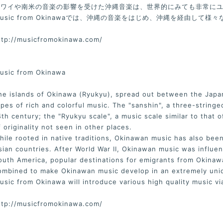
ハワイや南米の音楽の影響を受けた沖縄音楽は、世界的にみても非常に
usic from Okinawaでは、沖縄の音楽をはじめ、沖縄を経由して
ttp://musicfromokinawa.com/
usic from Okinawa
he islands of Okinawa (Ryukyu), spread out between the Jap
ypes of rich and colorful music. The "sanshin", a three-string
4th century; the "Ryukyu scale", a music scale similar to that 
f originality not seen in other places.
hile rooted in native traditions, Okinawan music has also bee
sian countries. After World War II, Okinawan music was influ
outh America, popular destinations for emigrants from Okinawa,
ombined to make Okinawan music develop in an extremely uniq
usic from Okinawa will introduce various high quality music v
ttp://musicfromokinawa.com/